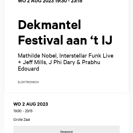
WO 2 AUG 2023
19:30 - 23:15
Dekmantel
Festival aan ‘t IJ
Mathilde Nobel, Interstellar Funk Live
+ Jeff Mills, J Phi Dary & Prabhu
Edouard
ELEKTRONISCH
WO 2 AUG 2023
19:30
-
23:15
Grote Zaal
Geweest