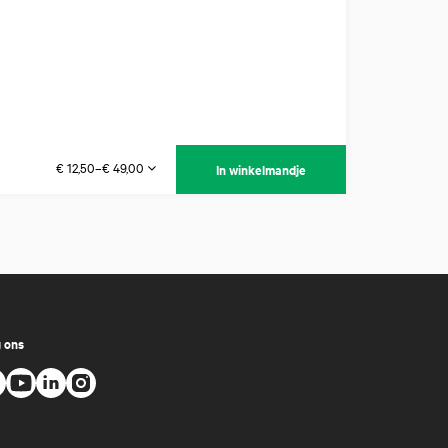
€ 12,50–€ 49,00
In winkelmandje
 ons