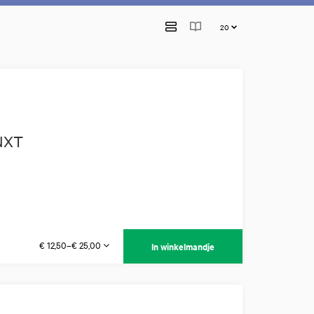
 NXT
€ 12,50–€ 25,00
In winkelmandje