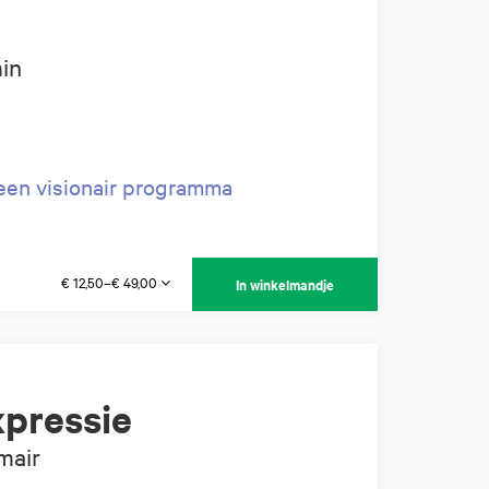
in
een visionair programma
€ 12,50–€ 49,00
In winkelmandje
pressie
mair