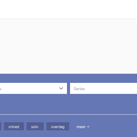
s
Series
meer +
orkest
solo
overdag