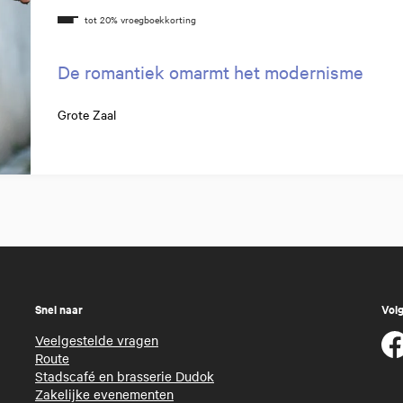
De romantiek omarmt het modernisme
Grote Zaal
Snel naar
Volg
Veelgestelde vragen
Route
Stadscafé en brasserie Dudok
Zakelijke evenementen