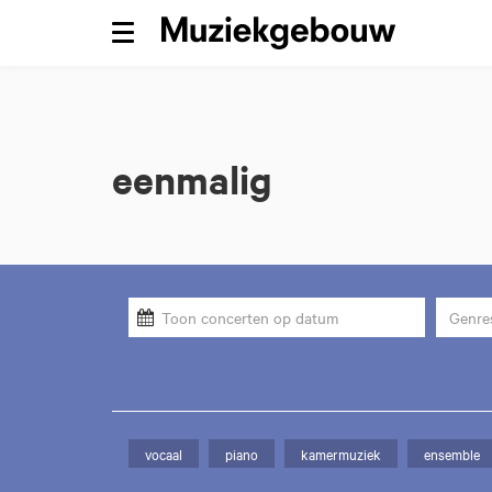
Menu
eenmalig
Genre
vocaal
piano
kamermuziek
ensemble