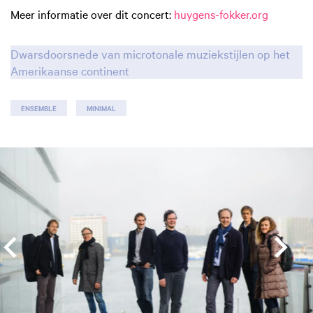
Meer informatie over dit concert:
huygens-fokker.org
Dwarsdoorsnede van microtonale muziekstijlen op het
Amerikaanse continent
ENSEMBLE
MINIMAL
Overslaan