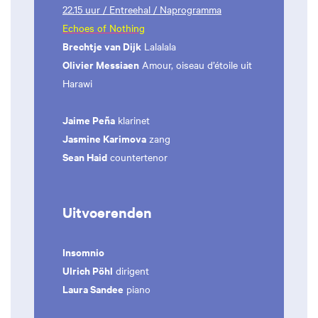
22.15 uur / Entreehal / Naprogramma
Echoes of Nothing
Brechtje van Dijk
Lalalala
Olivier Messiaen
Amour, oiseau d’étoile uit
Harawi
Jaime Peña
klarinet
Jasmine Karimova
zang
Sean Haid
countertenor
Uitvoerenden
Insomnio
Ulrich Pöhl
dirigent
Laura Sandee
piano