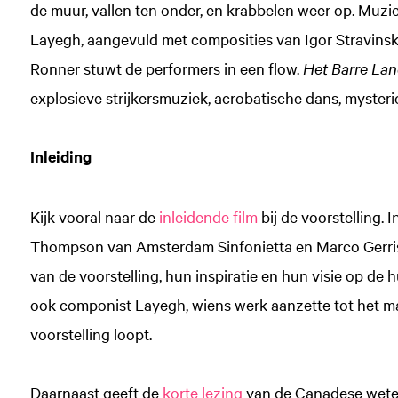
de muur, vallen ten onder, en krabbelen weer op. Muz
Layegh, aangevuld met composities van Igor Stravinsky,
Ronner stuwt de performers in een flow.
Het Barre La
explosieve strijkersmuziek, acrobatische dans, myste
Inleiding
Kijk vooral naar de
inleidende film
bij de voorstelling. I
Thompson van Amsterdam Sinfonietta en Marco Gerris
van de voorstelling, hun inspiratie en hun visie op de
ook componist Layegh, wiens werk aanzette tot het ma
voorstelling loopt.
Daarnaast geeft de
korte lezing
van de Canadese wete