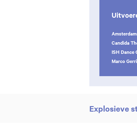
Uitvoer
Amsterdam 
Candida T
ISH Dance C
Marco Gerr
Explosieve s