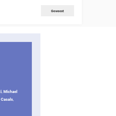
Geweest
i
,
Michael
 Casals
,