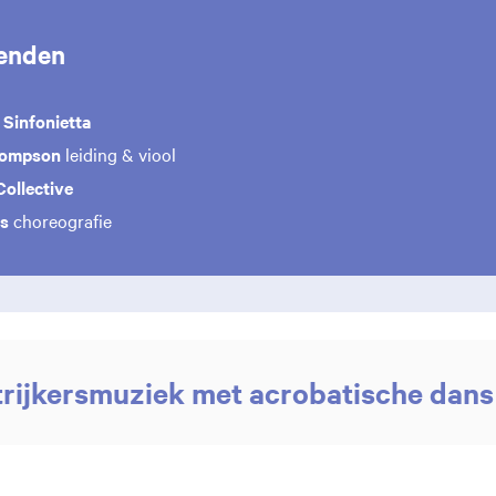
enden
Sinfonietta
hompson
leiding & viool
ollective
is
choreografie
trijkersmuziek met acrobatische dans