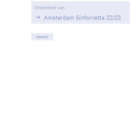
Onderdeel van
Amsterdam Sinfonietta 22/23
ORKEST