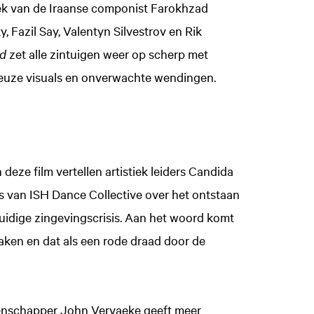
iek van de Iraanse componist Farokhzad
 Fazil Say, Valentyn Silvestrov en Rik
nd
zet alle zintuigen weer op scherp met
rieuze visuals en onverwachte wendingen.
n deze film vertellen artistiek leiders Candida
 van ISH Dance Collective over het ontstaan
 huidige zingevingscrisis. Aan het woord komt
ken en dat als een rode draad door de
nschapper John Vervaeke geeft meer