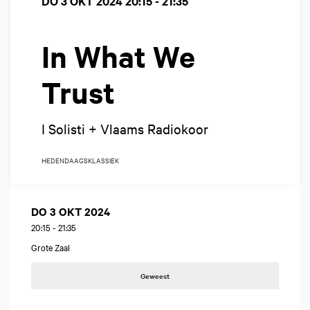
DO 3 OKT 2024
20:15 - 21:35
In What We
Trust
I Solisti + Vlaams Radiokoor
HEDENDAAGS
KLASSIEK
DO 3 OKT 2024
20:15
-
21:35
Grote Zaal
Geweest