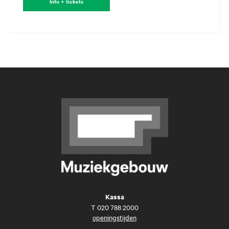
Info + tickets
Kassa
T
020 788 2000
openingstijden