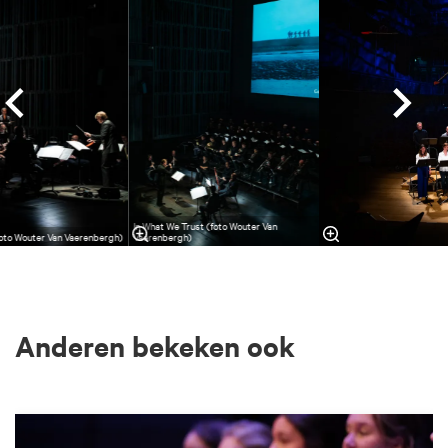
In What We Trust (foto Wouter Van
foto Wouter Van Vaerenbergh)
Vaerenbergh)
Anderen bekeken ook
Overslaan