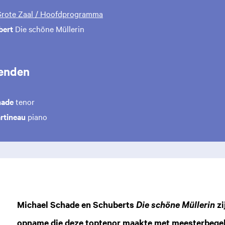
 Grote Zaal / Hoofdprogramma
bert
Die schöne Müllerin
enden
hade
tenor
rtineau
piano
Michael Schade en Schuberts
zi
Die schöne Müllerin
opname die deze toptenor maakte met meesterbegel