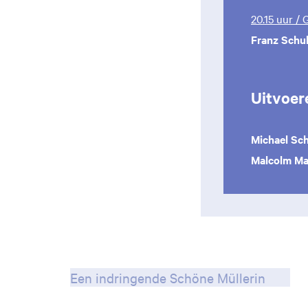
20.15 uur /
Franz Schu
Uitvoer
Michael Sc
Malcolm Ma
Een indringende Schöne Müllerin
Inzoomen