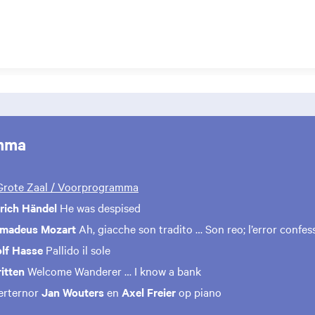
mma
 Grote Zaal / Voorprogramma
rich Händel
He was despised
Amadeus Mozart
Ah, giacche son tradito … Son reo; l’error confes
lf Hasse
Pallido il sole
ritten
Welcome Wanderer … I know a bank
erternor
Jan Wouters
en
Axel Freier
op piano