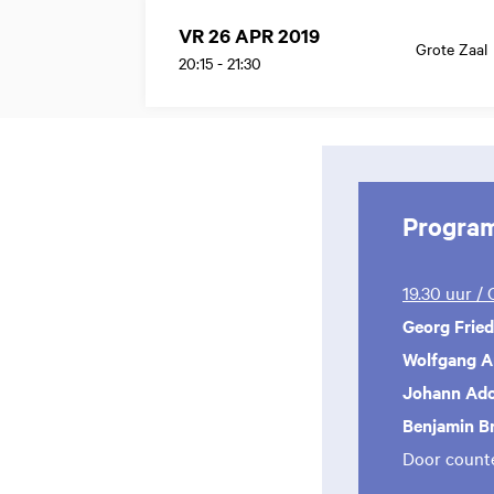
VR 26 APR 2019
Grote Zaal
20:15
-
21:30
Progra
19.30 uur /
Georg Fried
Wolfgang 
Johann Ado
Benjamin B
Door count