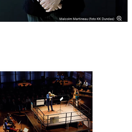
Malcolm Martineau (foto KK Dundas)