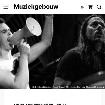
EN
Menu
Gabriel de Oliveira + Frank Rosaly (foto's Jim Dernois, Thomas Huisman)