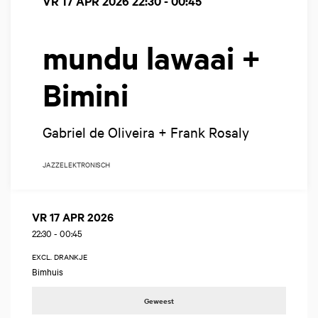
VR 17 APR 2026
22:30 - 00:45
mundu lawaai +
Bimini
Gabriel de Oliveira + Frank Rosaly
JAZZ
ELEKTRONISCH
VR 17 APR 2026
22:30
-
00:45
EXCL. DRANKJE
Bimhuis
Geweest