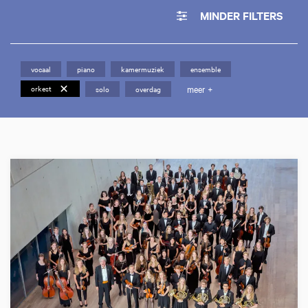
MINDER FILTERS
vocaal
piano
kamermuziek
ensemble
meer +
orkest
solo
overdag