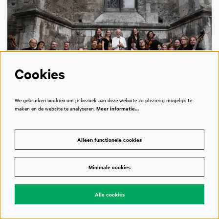
Cookies
We gebruiken cookies om je bezoek aan deze website zo plezierig mogelijk te
DO 20 MEI 2027
20:15
maken en de website te analyseren.
Meer informatie…
Baltische pracht
Alleen functionele cookies
Kremerata Baltica, Midori + Gidon Kremer
Minimale cookies
Twee vioollegendes in nieuw dubbelconcert
Alle cookies
Grote Zaal