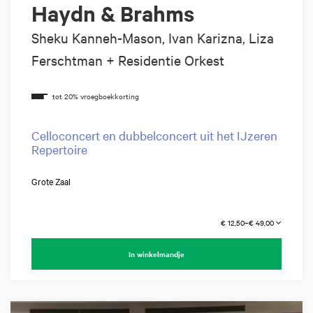
Haydn & Brahms
Sheku Kanneh-Mason, Ivan Karizna, Liza
Ferschtman + Residentie Orkest
Celloconcert en dubbelconcert uit het IJzeren
Repertoire
Grote Zaal
€ 12,50–€ 49,00
In winkelmandje