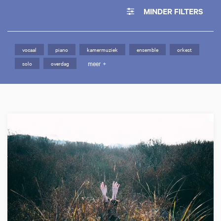
MINDER FILTERS
vocaal
piano
kamermuziek
ensemble
orkest
meer +
solo
overdag