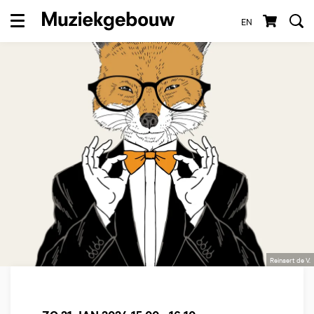
EN
Menu
Reinaert de V.