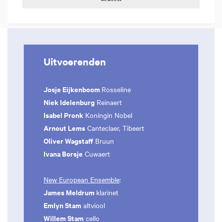
Uitvoerenden
Josje Eijkenboom
Rosseline
Niek Idelenburg
Reinaert
Isabel Pronk
Koningin Nobel
Arnout Lems
Canteclaer, Tibeert
Oliver Wagstaff
Bruun
Ivana Borsje
Cuwaert
New European Ensemble
:
James Meldrum
klarinet
Emlyn Stam
altviool
Willem Stam
cello