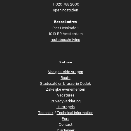
T
020 788 2000
openingstijden
Bezoekadres
Piet Heinkade 1
1019 BR Amsterdam
routebeschrijving
Snel naar
Veelgestelde vragen
Route
Stadscafé en brasserie Dudok
Zakelijke evenementen
Vacatures
Privacyverklaring
Huisregels
Techniek
/
Technical information
Pers
Contact
Disclaimer