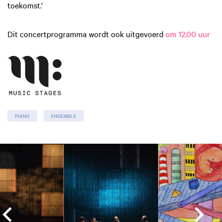
toekomst.’
Dit concertprogramma wordt ook uitgevoerd
om 12.00 uur
PIANO
ENSEMBLE
Overslaan