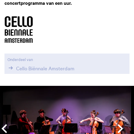
concertprogramma van een uur.
Onderdeel van
Cello Biënnale Amsterdam
Overslaan