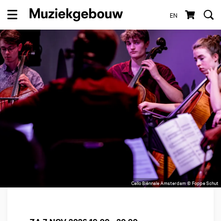
EN
Menu
Cello Biënnale Amsterdam © Foppe Schut