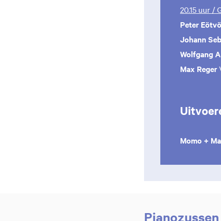
20.15 uur /
Peter Eötv
Johann Seb
Wolfgang 
Max Reger
Uitvoer
Momo + Ma
Pianozussen 