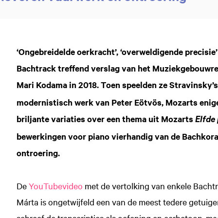
‘Ongebreidelde oerkracht’, ‘overweldigende precisie’
Bachtrack treffend verslag van het Muziekgebouwr
Mari Kodama in 2018. Toen speelden ze Stravinsky’
modernistisch werk van Peter Eötvös, Mozarts enige
briljante variaties over een thema uit Mozarts
Elfde
bewerkingen voor piano vierhandig van de Bachkora
ontroering.
De
YouTubevideo
met de vertolking van enkele Bachtr
Márta is ongetwijfeld een van de meest tedere getuige
schreef de transcripties als oefening en eerbetoon, ma