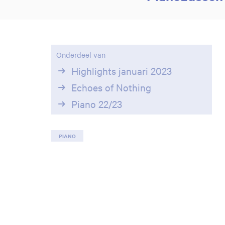
Onderdeel van
Highlights januari 2023
Echoes of Nothing
Piano 22/23
PIANO