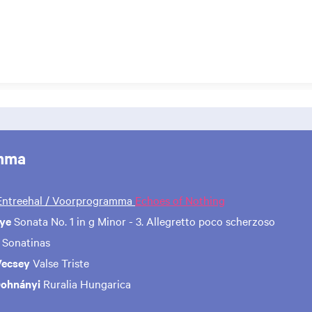
mma
 Entreehal / Voorprogramma
Echoes of Nothing
aye
Sonata No. 1 in g Minor - 3. Allegretto poco scherzoso
Sonatinas
Vecsey
Valse Triste
Dohnányi
Ruralia Hungarica