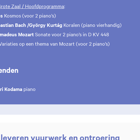
 Grote Zaal / Hoofdprogramma
:
ös
Kosmos (voor 2 piano’s)
astian Bach /György Kurtág
Koralen (piano vierhandig)
Amadeus Mozart
Sonate voor 2 piano’s in D KV 448
Variaties op een thema van Mozart (voor 2 piano’s)
enden
ri Kodama
piano
leveren vuurwerk en ontroering