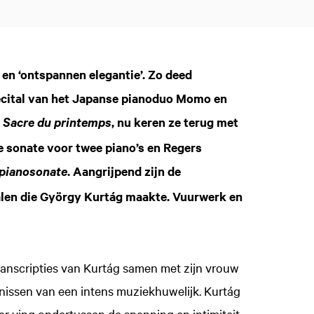
 en ‘ontspannen elegantie’. Zo deed
ecital van het Japanse pianoduo Momo en
s
, nu keren ze terug met
Sacre du printemps
 sonate voor twee piano’s en Regers
. Aangrijpend zijn de
 pianosonate
len die György Kurtág maakte. Vuurwerk en
anscripties van Kurtág samen met zijn vrouw
nissen van een intens muziekhuwelijk. Kurtág
ar ving ondertussen de spanning en intimiteit