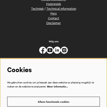
Huisregels
Techniek
/
Technical information
Pers
Contact
Disclaimer
Volg ons
Cookies
We gebruiken cookies om je bezoek aan deze website zo plezierig mogelijk te
maken en de website te analyseren.
Meer informatie…
Alleen functionele cookies