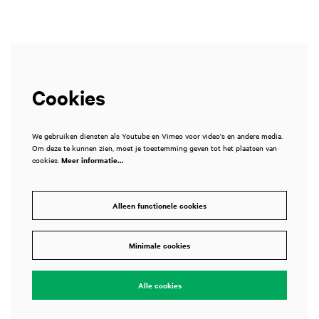
Cookies
We gebruiken diensten als Youtube en Vimeo voor video's en andere media.
Om deze te kunnen zien, moet je toestemming geven tot het plaatsen van
cookies.
Meer informatie…
men
Alleen functionele cookies
Minimale cookies
Alle cookies