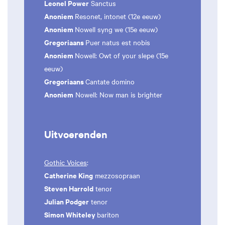
Leonel Power
Sanctus
Anoniem
Resonet, intonet (12e eeuw)
Anoniem
Nowell syng we (15e eeuw)
Gregoriaans
Puer natus est nobis
Anoniem
Nowell: Owt of your slepe (15e
eeuw)
Gregoriaans
Cantate domino
Anoniem
Nowell: Now man is brighter
Uitvoerenden
Gothic Voices
:
Catherine King
mezzosopraan
Steven Harrold
tenor
Julian Podger
tenor
Simon Whiteley
bariton