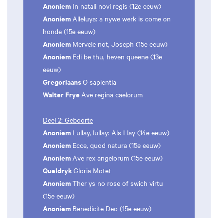
Anoniem
In natali novi regis (12e eeuw)
Anoniem
Alleluya: a nywe werk is come on
honde (15e eeuw)
Anoniem
Mervele not, Joseph (15e eeuw)
Anoniem
Edi be thu, heven queene (13e
eeuw)
Gregoriaans
O sapientia
Walter Frye
Ave regina caelorum
Deel 2: Geboorte
Anoniem
Lullay, lullay: Als I lay (14e eeuw)
Anoniem
Ecce, quod natura (15e eeuw)
Anoniem
Ave rex angelorum (15e eeuw)
Queldryk
Gloria Motet
Anoniem
Ther ys no rose of swich virtu
(15e eeuw)
Anoniem
Benedicite Deo (15e eeuw)