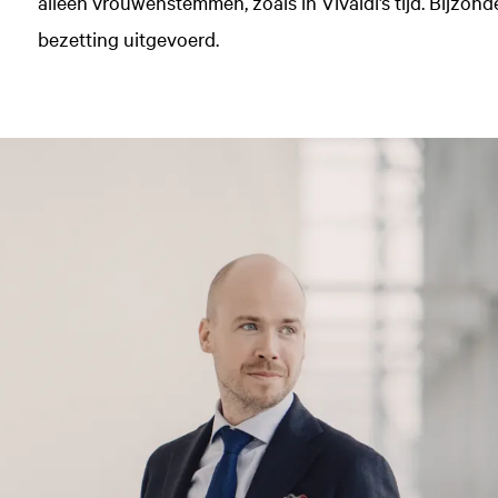
alleen vrouwenstemmen, zoals in Vivaldi’s tijd. Bijzond
bezetting uitgevoerd.