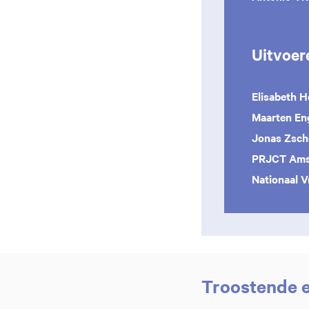
Uitvoer
Elisabeth H
Maarten En
Jonas Zsch
PRJCT Ams
Nationaal 
Troostende e