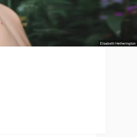
Elisabeth Hetherington
l