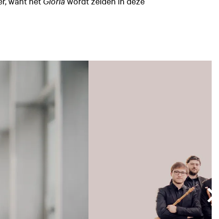
er, want het
Gloria
wordt zelden in deze