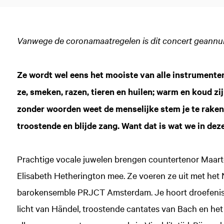
Vanwege de coronamaatregelen is dit concert geannul
Ze wordt wel eens het mooiste van alle instrumente
ze, smeken, razen, tieren en huilen; warm en koud zij
zonder woorden weet de menselijke stem je te raken
troostende en blijde zang. Want dat is wat we in dez
Prachtige vocale juwelen brengen countertenor Maarte
Elisabeth Hetherington mee. Ze voeren ze uit met he
barokensemble PRJCT Amsterdam. Je hoort droefenis u
licht van Händel, troostende cantates van Bach en het