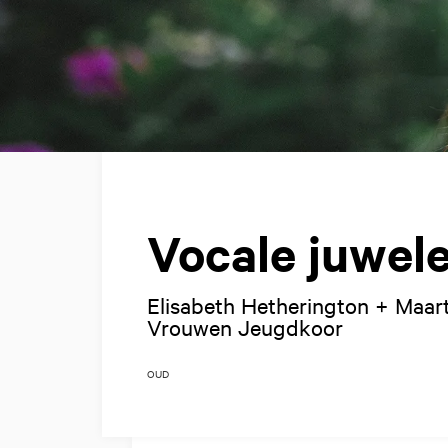
Vocale juwel
Elisabeth Hetherington + Maa
Vrouwen Jeugdkoor
OUD