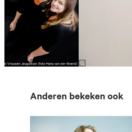
onaal Vrouwen Jeugdkoor (foto Hans van der Woerd)
Anderen bekeken ook
Overslaan