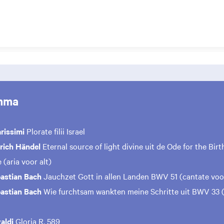
mma
rissimi
Plorate filii Israel
rich Händel
Eternal source of light divine uit de Ode for the Birt
(aria voor alt)
astian Bach
Jauchzet Gott in allen Landen BWV 51 (cantate voo
astian Bach
Wie furchtsam wankten meine Schritte uit BWV 33 (
aldi
Gloria R. 589