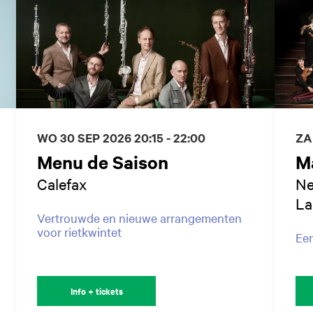
WO 30 SEP 2026
20:15 - 22:00
ZA
Menu de Saison
M
Calefax
Ne
La
Vertrouwde en nieuwe arrangementen
voor rietkwintet
Een
Info + tickets