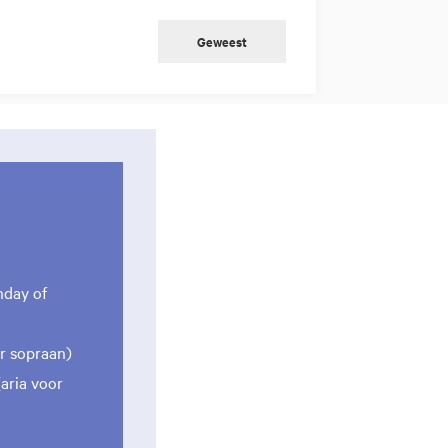
Geweest
hday of
r sopraan)
aria voor