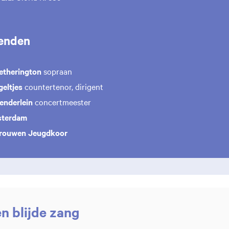
enden
etherington
sopraan
geltjes
countertenor, dirigent
enderlein
concertmeester
terdam
Vrouwen Jeugdkoor
n blijde zang