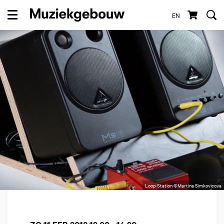
EN
Menu
Loop Station ©Martina Simkovicova