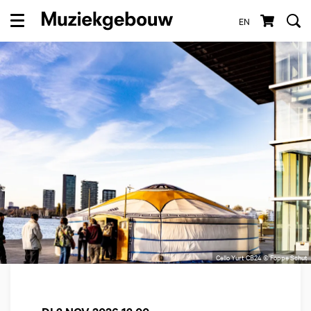
EN
Menu
Cello Yurt CB24 © Foppe Schut