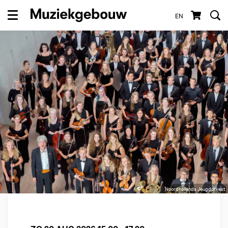
EN
Menu
Noordhollands Jeugdorkest