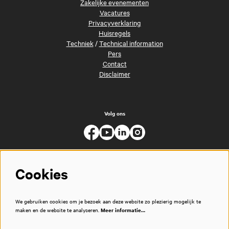
Zakelijke evenementen
Vacatures
Privacyverklaring
Huisregels
Techniek
/
Technical information
Pers
Contact
Disclaimer
Volg ons
Cookies
We gebruiken cookies om je bezoek aan deze website zo plezierig mogelijk te
maken en de website te analyseren.
Meer informatie…