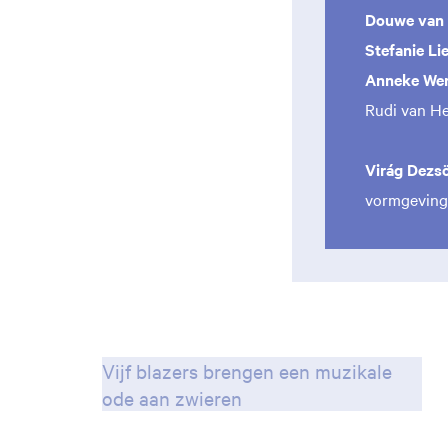
Douwe van 
Stefanie Li
Anneke We
Rudi van He
Virág Dezsö
vormgeving 
Vijf blazers brengen een muzikale
ode aan zwieren