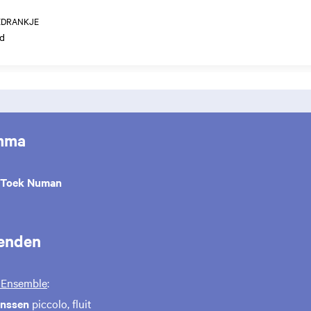
EDRANKJE
d
mma
Toek Numan
enden
 Ensemble
:
anssen
piccolo, fluit