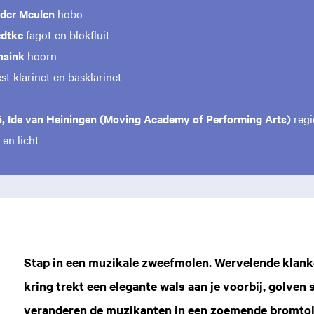
der Meulen
hobo
edtke
fagot en blokfluit
nsink
hoorn
st klarinet en basklarinet
, Ide van Heiningen (Moving Academy of Performing Arts)
regi
en licht
Stap in een muzikale zweefmolen. Wervelende klanken 
kring trekt een elegante wals aan je voorbij, golven 
veranderen de muzikanten in een zoemende bromtol 