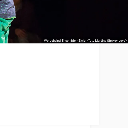
Wervelwind Ensemble - Zwier (foto Martina Simkovicova)