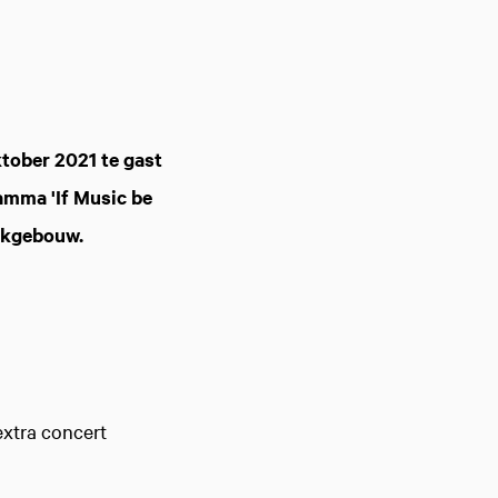
tober 2021 te gast
amma 'If Music be
iekgebouw.
extra concert