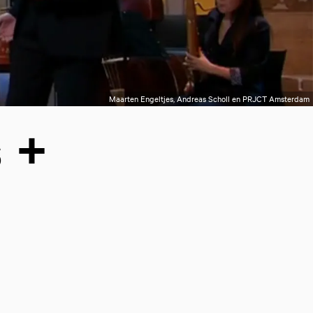
Maarten Engeltjes, Andreas Scholl en PRJCT Amsterdam
 +
j