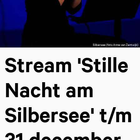
Silbersee (foto Anne van Zantwijk)
Stream 'Stille
Nacht am
Silbersee' t/m
31 december