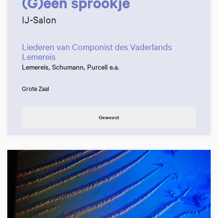
(G)een sprookje
IJ-Salon
Liederen van Componist des Vaderlands
Lemereis
Lemereis, Schumann, Purcell e.a.
Grote Zaal
Geweest