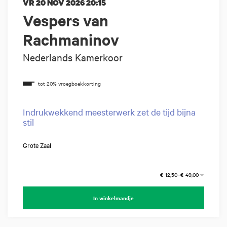
VR 20 NOV 2026
20:15
Vespers van
Rachmaninov
Nederlands Kamerkoor
Indrukwekkend meesterwerk zet de tijd bijna
stil
Grote Zaal
€ 12,50–€ 49,00
In winkelmandje