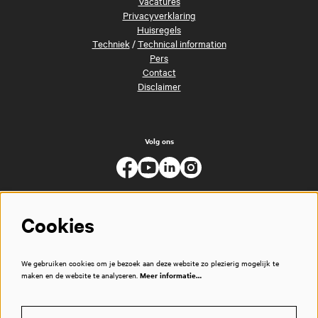
Vacatures
Privacyverklaring
Huisregels
Techniek
/
Technical information
Pers
Contact
Disclaimer
Volg ons
Cookies
We gebruiken cookies om je bezoek aan deze website zo plezierig mogelijk te
maken en de website te analyseren.
Meer informatie…