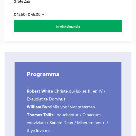
Grote Zaal
€ 12,50–€ 45,00
In winkelmandje
Programma
Robert White
Christe qui lux es III en IV /
Exaudiat te Dominus
William Byrd
Mis voor vier stemmen
Thomas Tallis
Loquebantur / O sacrum
convivium / Sancte Deus / Miserere nostri /
If ye love me