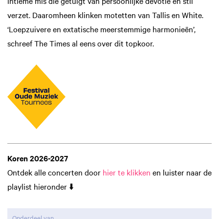
intieme mis die getuigt van persoonlijke devotie en stil
verzet. Daaromheen klinken motetten van Tallis en White.
‘Loepzuivere en extatische meerstemmige harmonieën’,
schreef The Times al eens over dit topkoor.
Inzoomen
Koren 2026-2027
Ontdek alle concerten door
hier te klikken
en luister naar de
playlist hieronder ⬇️
Onderdeel van