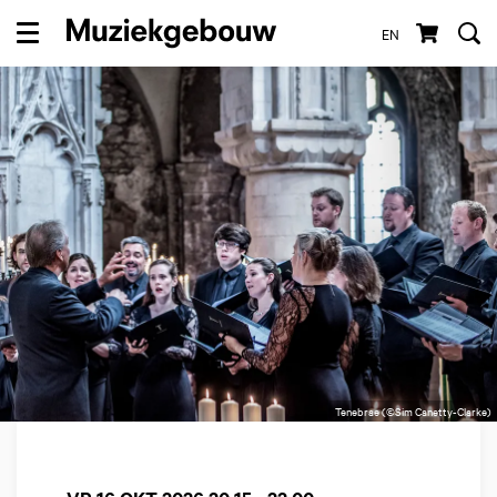
EN
Menu
Tenebrae (©Sim Canetty-Clarke)