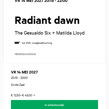
VR 14 MEI 2027
20:15 - 22:00
Radiant dawn
The Gesualdo Six + Matilda Lloyd
HEDENDAAGS
OUD
VR 14 MEI 2027
20:15
-
22:00
Grote Zaal
€ 12,50–€ 43,00
In winkelmandje