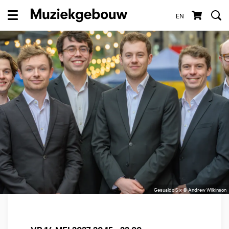
EN
Menu
Gesualdo Six © Andrew Wilkinson