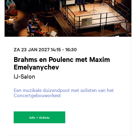
ZA 23 JAN 2027
14:15 - 16:30
Brahms en Poulenc met Maxim
Emelyanychev
IJ-Salon
Een muzikale duizendpoot met solisten van het
Concertgebouworkest
Info + tickets