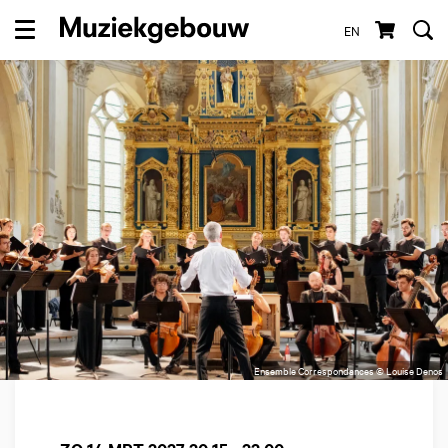
EN
Menu
Ensemble Correspondances © Louise Denos