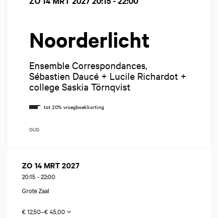
ZO 14 MRT 2027
20:15 - 22:00
Noorderlicht
Ensemble Correspondances,
Sébastien Daucé + Lucile Richardot +
college Saskia Törnqvist
OUD
ZO 14 MRT 2027
20:15
-
22:00
Grote Zaal
€ 12,50–€ 45,00