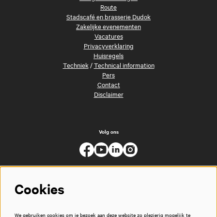
Route
Stadscafé en brasserie Dudok
Zakelijke evenementen
Vacatures
Privacyverklaring
Huisregels
Techniek
/
Technical information
Pers
Contact
Disclaimer
Volg ons
Cookies
We gebruiken cookies om je bezoek aan deze website zo plezierig mogelijk te