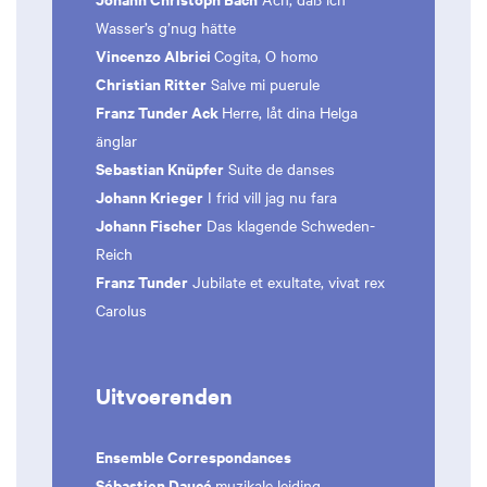
Wasser’s g’nug hätte
Vincenzo Albrici
Cogita, O homo
Christian Ritter
Salve mi puerule
Franz Tunder Ack
Herre, låt dina Helga
änglar
Sebastian Knüpfer
Suite de danses
Johann Krieger
I frid vill jag nu fara
Johann Fischer
Das klagende Schweden-
Reich
Franz Tunder
Jubilate et exultate, vivat rex
Carolus
Uitvoerenden
Ensemble Correspondances
Sébastien Daucé
muzikale leiding