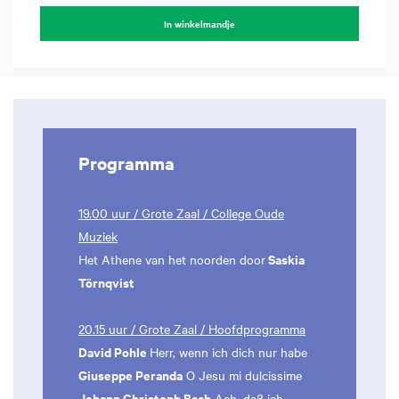
In winkelmandje
Programma
19.00 uur / Grote Zaal / College Oude
Muziek
Saskia
Het Athene van het noorden door
Törnqvist
20.15 uur / Grote Zaal / Hoofdprogramma
David Pohle
Herr, wenn ich dich nur habe
Giuseppe Peranda
O Jesu mi dulcissime
Johann Christoph Bach
Ach, daß ich