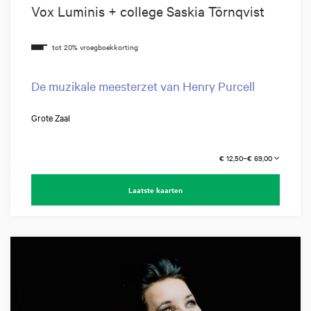
Vox Luminis + college Saskia Törnqvist
De muzikale meesterzet van Henry Purcell
Grote Zaal
€ 12,50–€ 69,00
Laatste kaarten