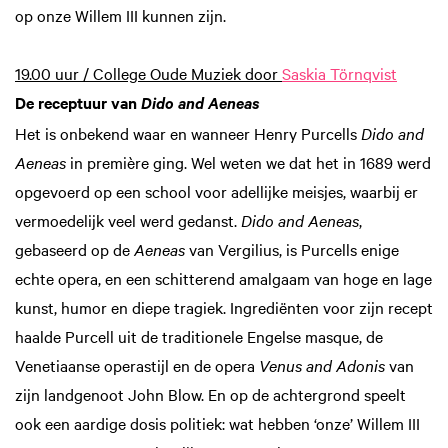
op onze Willem III kunnen zijn.
19.00 uur / College Oude Muziek door
Saskia Törnqvist
De receptuur van
Dido and Aeneas
Het is onbekend waar en wanneer Henry Purcells
Dido and
Aeneas
in première ging. Wel weten we dat het in 1689 werd
opgevoerd op een school voor adellijke meisjes, waarbij er
vermoedelijk veel werd gedanst.
Dido and Aeneas
,
gebaseerd op de
Aeneas
van Vergilius, is Purcells enige
echte opera, en een schitterend amalgaam van hoge en lage
kunst, humor en diepe tragiek. Ingrediënten voor zijn recept
haalde Purcell uit de traditionele Engelse masque, de
Venetiaanse operastijl en de opera
Venus and Adonis
van
zijn landgenoot John Blow. En op de achtergrond speelt
ook een aardige dosis politiek: wat hebben ‘onze’ Willem III