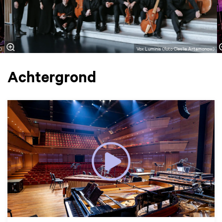
t)
Vox Luminis (foto Cleslie Artamonow)
Achtergrond