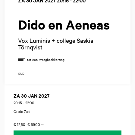
ZA 30 JAN 2027
20:15 - 22:00
Dido en Aeneas
Vox Luminis + college Saskia
Törnqvist
OUD
ZA 30 JAN 2027
20:15
-
22:00
Grote Zaal
€ 12,50–€ 69,00