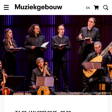
EN
Menu
Vox Luminis in Muziekgbouw aan 't IJ (©Foppe Schut)