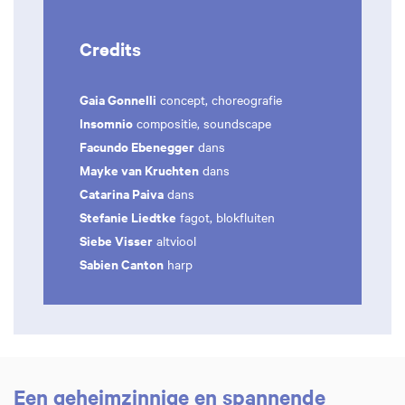
Credits
Gaia Gonnelli
concept, choreografie
Insomnio
compositie, soundscape
Facundo Ebenegger
dans
Mayke van Kruchten
dans
Catarina Paiva
dans
Stefanie Liedtke
fagot, blokfluiten
Siebe Visser
altviool
Sabien Canton
harp
Een geheimzinnige en spannende