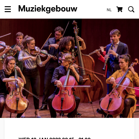
NL
Menu