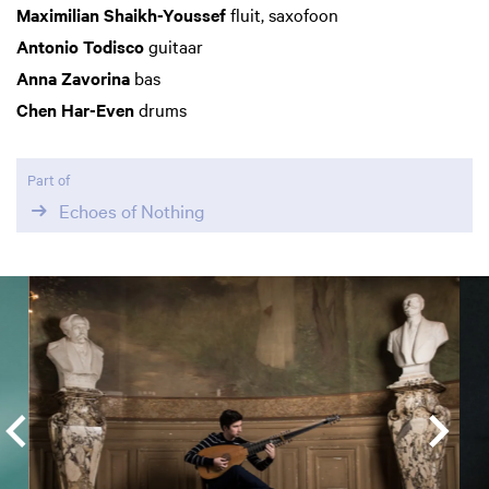
Maximilian Shaikh-Youssef
fluit, saxofoon
Antonio
Todisco
guitaar
Anna Zavorina
bas
Chen Har-Even
drums
Part of
Echoes of Nothing
Skip