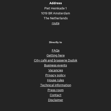
Address
Piet Heinkade 1
1019 BR Amsterdam
The Netherlands
route
Directly to
FAQs
Getting here
City café and brasserie Dudok
Business events
Vacancies
Privacy policy
House rules
Technical information
Press room
Contact
Disclaimer