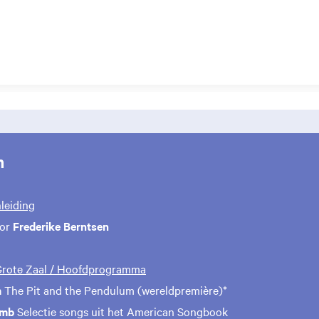
m
nleiding
oor
Frederike Berntsen
 Grote Zaal / Hoofdprogramma
m
The Pit and the Pendulum (wereldpremière)*
umb
Selectie songs uit het American Songbook