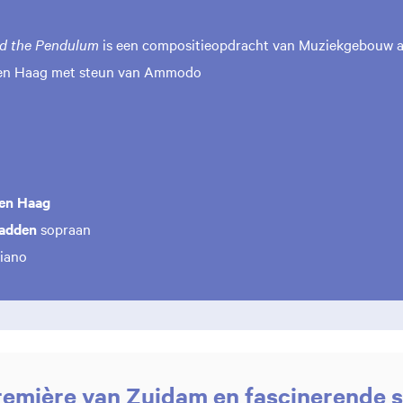
nd the Pendulum
is een compositieopdracht van Muziekgebouw aa
en Haag met steun van Ammodo
en Haag
adden
sopraan
iano
emière van Zuidam en fascinerende 