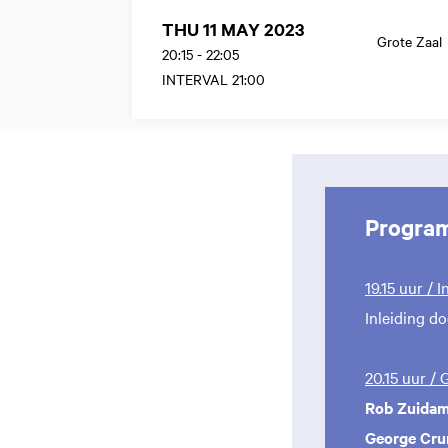
THU 11 MAY 2023
Grote Zaal
20:15
-
22:05
INTERVAL 21:00
Progra
19.15 uur / I
Inleiding d
20.15 uur /
Rob Zuida
George Cr