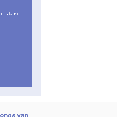
n 't IJ en
songs van