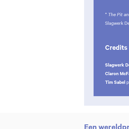
*
The Pit a
Slagwerk D
Credits
Slagwerk D
Claron McF
Tim Sabel
p
Een wereldpr