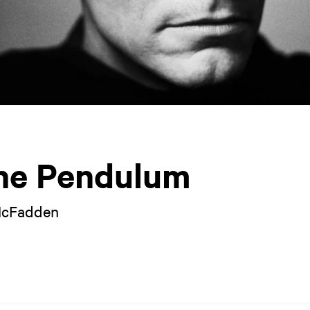
the Pendulum
McFadden