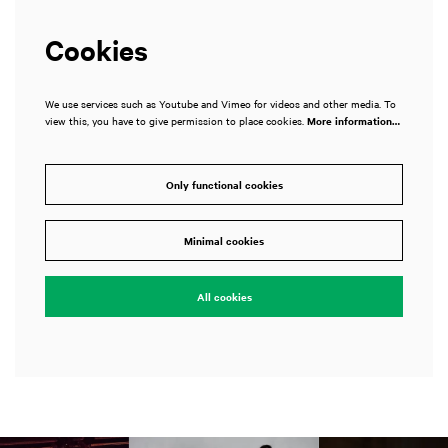
Cookies
We use services such as Youtube and Vimeo for videos and other media. To
view this, you have to give permission to place cookies.
More information…
Only functional cookies
Minimal cookies
All cookies
Skip