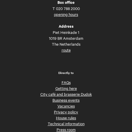
Box office
T
020 788 2000
opening hours
Address
Piet Heinkade 1
1019 BR Amsterdam
The Netherlands
route
Directly to
FAQs
Getting here
City café and brasserie Dudok
Business events
Vacancies
Privacy policy
House rules
Technical information
Press room