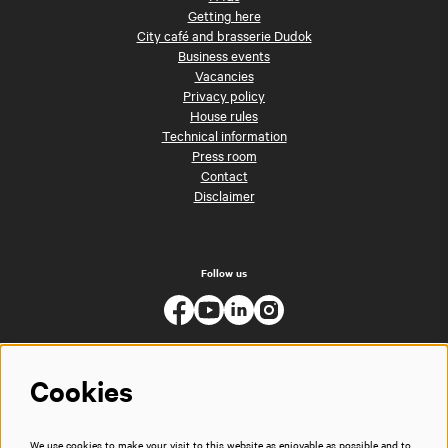
Getting here
City café and brasserie Dudok
Business events
Vacancies
Privacy policy
House rules
Technical information
Press room
Contact
Disclaimer
Follow us
Cookies
We use cookies to make your visit to this website as enjoyable as possible and to