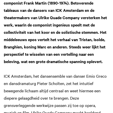
componist Frank Martin (1890-1974). Betoverende
tableaus van de dansers van ICK Amsterdam en de
theatermakers van Ulrike Quade Company versterken het
werk, waarin de componist ingenieus speelt met de
collectiviteit van het koor en de solistische stemmen. Het
middeleeuws epos vertelt het verhaal van Tristan, Isolde,
Branghien, koning Marc en anderen. Steeds weer lijkt het
perspectief te wisselen van een vertelling naar een
beleving, wat een grote dramatische spanning oplevert.
ICK Amsterdam, het dansensemble van danser Emio Greco
en dansdramaturg Pieter Scholten, zet het intuïtief
bewegende lichaam altijd centraal en weet hiermee een
Zoom
in
diepere gelaagdheid over te brengen. Deze
grensverleggende werkwijze passen zij toe op opera,
muziek en film. Ulrike Quade Company maakt beeldend