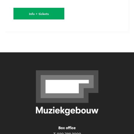
Info + tickets
Box office
T
020 788 2000