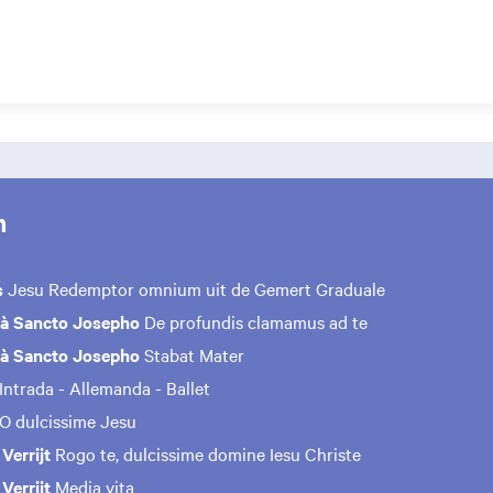
m
s
Jesu Redemptor omnium uit de Gemert Graduale
 à Sancto Josepho
De profundis clamamus ad te
 à Sancto Josepho
Stabat Mater
Intrada - Allemanda - Ballet
O dulcissime Jesu
Verrijt
Rogo te, dulcissime domine Iesu Christe
Verrijt
Media vita