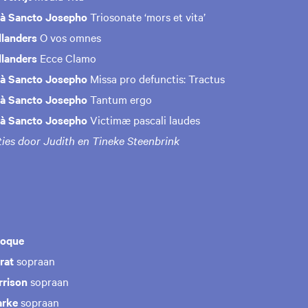
 à Sancto Josepho
Triosonate ‘mors et vita’
landers
O vos omnes
landers
Ecce Clamo
 à Sancto Josepho
Missa pro defunctis: Tractus
 à Sancto Josepho
Tantum ergo
 à Sancto Josepho
Victimæ pascali laudes
ies door Judith en Tineke Steenbrink
roque
érat
sopraan
rrison
sopraan
arke
sopraan