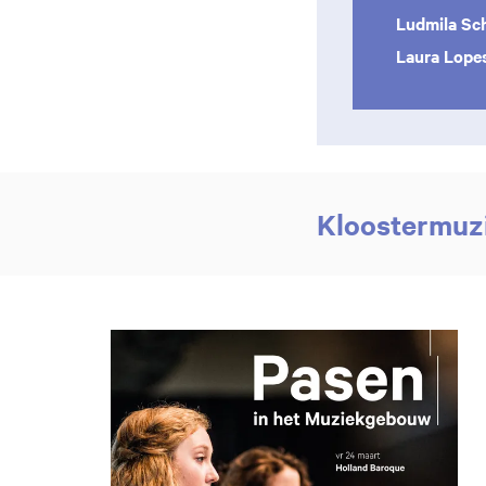
Ludmila Sc
Laura Lope
Kloostermuzi