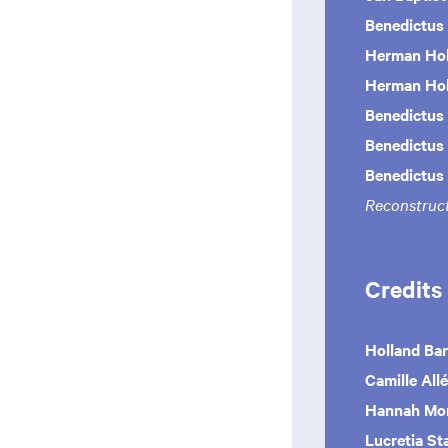
Benedictus
Herman Hol
Herman Hol
Benedictus
Benedictus
Benedictus
Reconstruct
Credits
Holland Ba
Camille All
Hannah Mo
Lucretia St