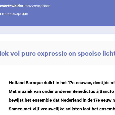
hwartzwalder
mezzosopraan
s
mezzosopraan
ek vol pure expressie en speelse lich
Holland Baroque duikt in het 17e-eeuwse, destijds of
Met muziek van onder anderen Benedictus à Sancto 
bewijst het ensemble dat Nederland in de 17e eeuw m
Samen met vijf vrouwelijke solisten laat het ensemb