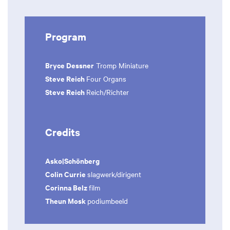
Program
Bryce Dessner
Tromp Miniature
Steve Reich
Four Organs
Steve Reich
Reich/Richter
Credits
Asko|Schönberg
Colin Currie
slagwerk/dirigent
Corinna Belz
film
Theun Mosk
podiumbeeld