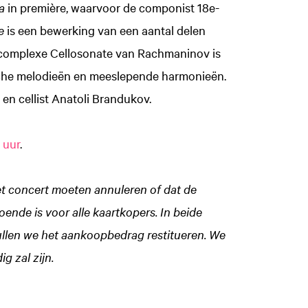
a
in première, waarvoor de componist 18e-
e
is een bewerking van een aantal delen
e, complexe Cellosonate van Rachmaninov is
che melodieën en meeslepende harmonieën.
en cellist Anatoli Brandukov.
 uur
.
t concert moeten annuleren of dat de
nde is voor alle kaartkopers. In beide
ullen we het aankoopbedrag restitueren. We
Zoom
g zal zijn.
in