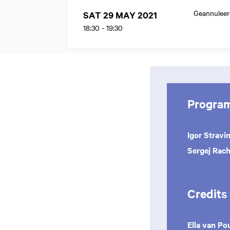
Geannuleer
SAT 29 MAY 2021
18:30
-
19:30
Progra
Igor Stravi
Sergej Rac
Credits
Ella van Po