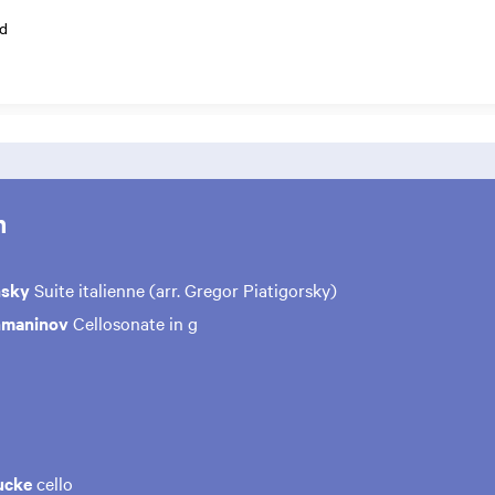
d
m
nsky
Suite italienne (arr. Gregor Piatigorsky)
hmaninov
Cellosonate in g
ucke
cello