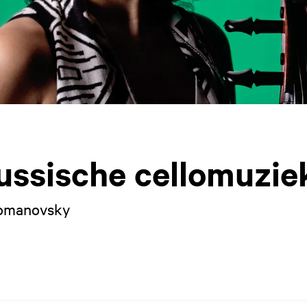
ussische cellomuzie
Romanovsky