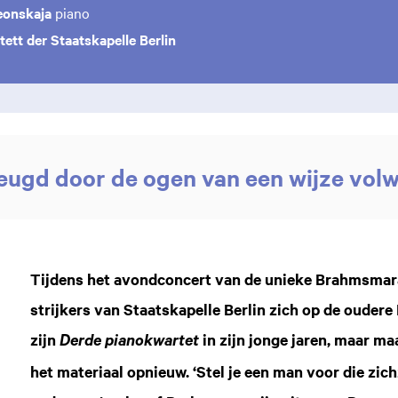
Leonskaja
piano
tett der Staatskapelle Berlin
eugd door de ogen van een wijze vol
Tijdens het avondconcert van de unieke Brahmsmara
strijkers van Staatskapelle Berlin zich op de oudere
zijn
in zijn jonge jaren, maar maa
Derde pianokwartet
het materiaal opnieuw. ‘Stel je een man voor die zich