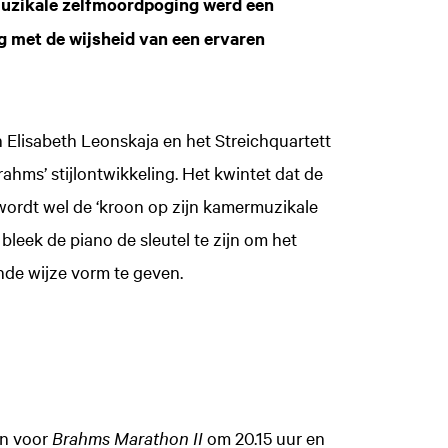
 muzikale zelfmoordpoging werd een
 met de wijsheid van een ervaren
n Elisabeth Leonskaja en het Streichquartett
rahms’ stijlontwikkeling. Het kwintet dat de
f wordt wel de ‘kroon op zijn kamermuzikale
leek de piano de sleutel te zijn om het
nde wijze vorm te geven.
én voor
Brahms Marathon II
om 20.15 uur en