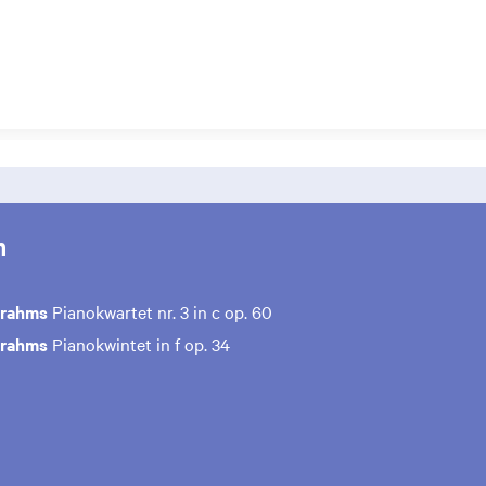
m
Brahms
Pianokwartet nr. 3 in c op. 60
Brahms
Pianokwintet in f op. 34