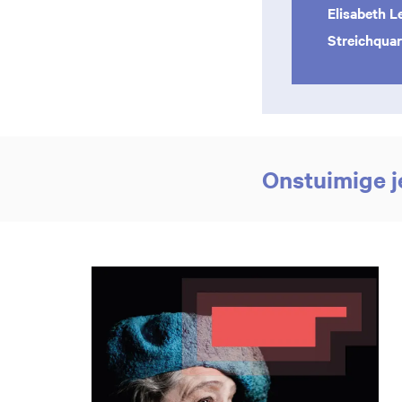
Elisabeth 
Streichquar
Onstuimige j