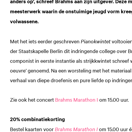
anders op’, schreef Brahms aan zijn uitgever. Deze
meesterwerk waarin de onstuimige jeugd vorm kreeg
volwassene.
Met het iets eerder geschreven
Pianokwintet
voltooie
der Staatskapelle Berlin dit indringende college over B
componist in eerste instantie als strijkkwintet schree
oeuvre’ genoemd. Na een worsteling met het materiaal b
verhaal van diepe droefenis en pure liefde op indringe
Zie ook het concert
Brahms Marathon I
om 15.00 uur.
20% combinatiekorting
Bestel kaarten voor
Brahms Marathon I
om 15.00 uur 