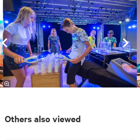
Skip
Others also viewed
Skip