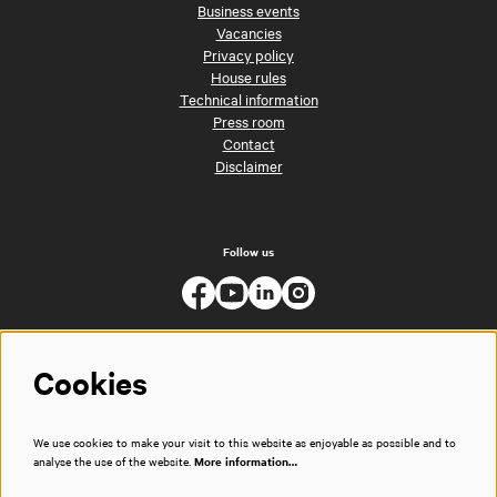
Business events
Vacancies
Privacy policy
House rules
Technical information
Press room
Contact
Disclaimer
Follow us
Cookies
We use cookies to make your visit to this website as enjoyable as possible and to
analyse the use of the website.
More information…