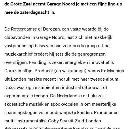
de Grote Zaal neemt Garage Noord je met een fijne line-up
mee de zaterdagnacht in.
De Rotterdamse dj Derozan, een vaste waarde bij de
clubavonden in Garage Noord, laat zich niet makkelijk
vastpinnen: op basis van een zeer brede greep uit het
muziekarchief creëert hij sets die de genregrenzen
overstijgen. Een ding is zeker: energiek en innovatief is
Derozan altijd. Producer (en wiskundige) Venus Ex Machina
uit Londen maakte recent indruk met haar tweede album
Doxa, waarop ze ambient en industrial uitbouwt tot
experimentele techno. De Nederlandse dj Lulu zet
akoestische muziek en spookvocalen in om meesterlijke
spanningsbogen vol moodswings te kneden. Producer en
multi-instrumentalist Coby Sey uit Zuid-Londen
debuteerde in 2022 daverend met het album Conduit, een