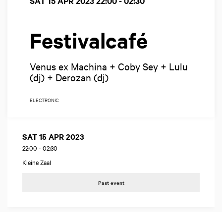
SAT 15 APR 2023
22:00 - 02:30
Festivalcafé
Venus ex Machina + Coby Sey + Lulu
(dj) + Derozan (dj)
ELECTRONIC
SAT 15 APR 2023
22:00
-
02:30
Kleine Zaal
Past event