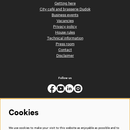
Getting here
City café and brasserie Dudok
Business events
Vacancies
Privacy policy
House rules
Technical information
Press room
Contact
Disclaimer
Follow us
Cookies
We use cookies to make your visit to this website as enjoyable as possible and to