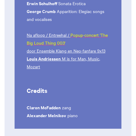
Erwin Schulhoff
Sonata Erotica
George Crumb
Apparition: Elegiac songs
and vocalises
Na afloop / Entreehal /
Popup-concert 'The
Big Loud Thing 003'
door Ensemble Klang en Neo-fanfare 9x13
Louis Andriessen
M is for Man, Music,
Mozart
Credits
Claron McFadden
zang
Alexander Melnikov
piano