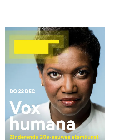
Zoom
Zoom
in
in