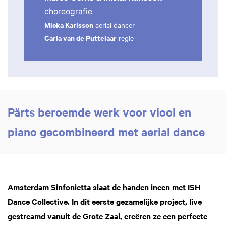
choreografie
Micka Karlsson
aerial dancer
Carla van de Puttelaar
regie
Pärts beroemde werk voor viool en
piano gecombineerd met aerial dance
Amsterdam Sinfonietta slaat de handen ineen met ISH
Dance Collective. In dit eerste gezamelijke project, live
gestreamd vanuit de Grote Zaal, creëren ze een perfecte