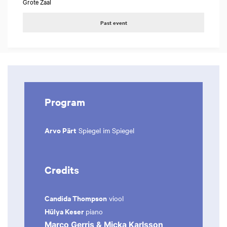
Grote Zaal
Past event
Program
Arvo Pärt
Spiegel im Spiegel
Credits
Candida Thompson
viool
Hülya Keser
piano
Marco Gerris & Micka Karlsson