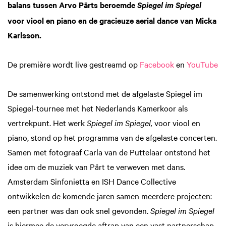
balans tussen Arvo Pärts beroemde
Spiegel im Spiegel
voor viool en piano en de gracieuze aerial dance van Micka
Karlsson.
De première wordt live gestreamd op
Facebook
en
YouTube
De samenwerking ontstond met de afgelaste Spiegel im
Spiegel-tournee met het Nederlands Kamerkoor als
vertrekpunt. Het werk
Spiegel im Spiegel,
voor viool en
piano, stond op het programma van de afgelaste concerten.
Samen met fotograaf Carla van de Puttelaar ontstond het
idee om de muziek van Pärt te verweven met dans.
Amsterdam Sinfonietta en ISH Dance Collective
ontwikkelen de komende jaren samen meerdere projecten:
een partner was dan ook snel gevonden.
Spiegel im Spiegel
Zoom
Zoom
is hiermee de vervroegde aftrap van een vast partnerschap