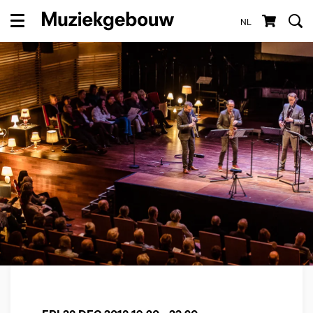
NL
Menu