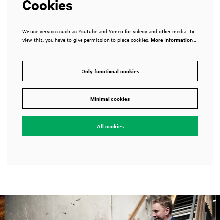
Cookies
We use services such as Youtube and Vimeo for videos and other media. To
view this, you have to give permission to place cookies.
More information…
Only functional cookies
Minimal cookies
All cookies
Skip