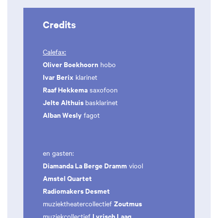
Credits
Calefax:
Oliver Boekhoorn
hobo
Ivar Berix
klarinet
Raaf Hekkema
saxofoon
Jelte Althuis
basklarinet
Alban Wesly
fagot
en gasten:
Diamanda La Berge Dramm
viool
Amstel Quartet
Radiomakers Desmet
Zoutmus
muziektheatercollectief
Lyrisch Laag
muziekcollectief