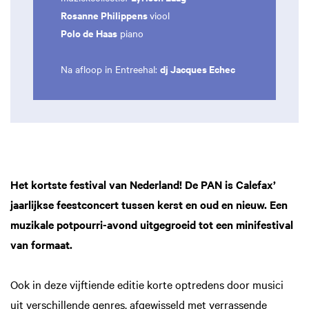
Rosanne Philippens
viool
Polo de Haas
piano
dj
Jacques Echec
Na afloop in Entreehal:
Het kortste festival van Nederland! De PAN is Calefax’
jaarlijkse feestconcert tussen kerst en oud en nieuw. Een
muzikale potpourri-avond uitgegroeid tot een minifestival
van formaat.
Ook in deze vijftiende editie korte optredens door musici
uit verschillende genres, afgewisseld met verrassende