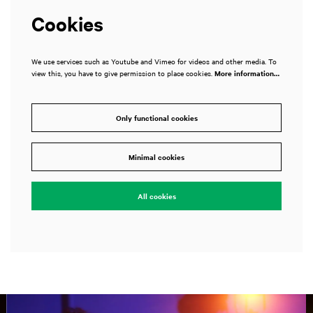
Cookies
We use services such as Youtube and Vimeo for videos and other media. To
view this, you have to give permission to place cookies.
More information…
Only functional cookies
Minimal cookies
All cookies
Skip