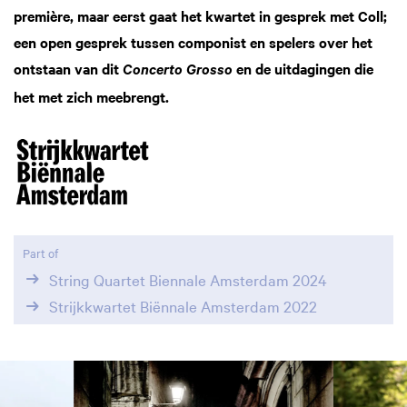
première, maar eerst gaat het kwartet in gesprek met Coll;
een open gesprek tussen componist en spelers over het
ontstaan van dit
en de uitdagingen die
Concerto Grosso
het met zich meebrengt.
Part of
String Quartet Biennale Amsterdam 2024
Strijkkwartet Biënnale Amsterdam 2022
Skip